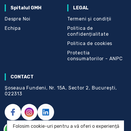
Spitalul GMH
LEGAL
Despre Noi
Termeni și condiții
Echipa
Politica de
confidențialitate
Politica de cookies
Protectia
consumatorilor - ANPC
CONTACT
Șoseaua Fundeni, Nr. 15A, Sector 2, București,
022313
Folosim cookie-uri pentru a vă oferi o experiență
© 2023 Spitalul GMH.