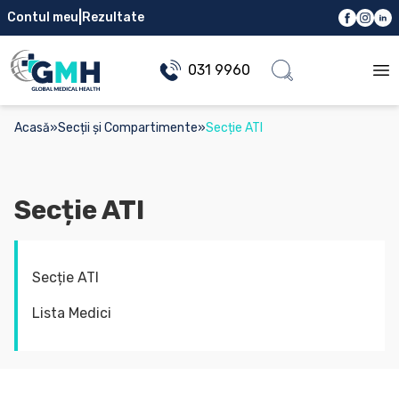
|
Contul meu
Rezultate
031 9960
Op
Acasă
»
Secții și Compartimente
»
Secție ATI
Secție ATI
Secție ATI
Lista Medici