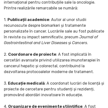
internațional pentru contribuțiile sale la oncologie.
Printre realizările remarcabile se numără:
1.
Publicații academice
: Autor al unor studii
recunoscute despre biomarkeri și tratamente
personalizate în cancer. Lucrările sale au fost publicate
în reviste cu impact semnificativ, precum
Journal of
Gastrointestinal and Liver Diseases
și
Cancers
.
2.
Coordonare de proiecte
: A fost implicată în
cercetări avansate privind utilizarea imunoterapiei în
cancerul hepatic și colorectal, contribuind la
dezvoltarea protocoalelor moderne de tratament.
3.
Educație medicală
: A coordonat lucrări de licență și
proiecte de cercetare pentru studenți și rezidenți,
promovând abordări inovatoare în educație.
4.
Organizare de evenimente științifice
: A fost