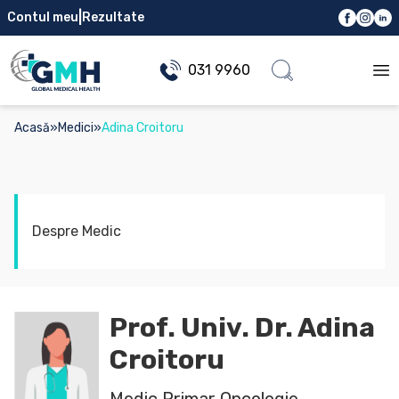
|
Contul meu
Rezultate
031 9960
Op
Acasă
»
Medici
»
Adina Croitoru
Despre Medic
Prof. Univ. Dr. Adina
Croitoru
Medic Primar Oncologie