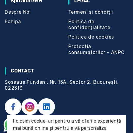
Spitalul GMH
LEGAL
Despre Noi
Termeni și condiții
Echipa
Politica de
confidențialitate
Politica de cookies
Protectia
consumatorilor - ANPC
CONTACT
Șoseaua Fundeni, Nr. 15A, Sector 2, București,
022313
Folosim cookie-uri pentru a vă oferi o experiență
© 2023 Spitalul GMH.
mai bună online și pentru a vă personaliza